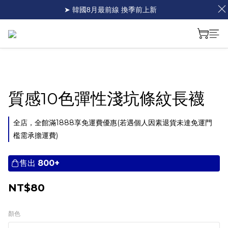
➤ 韓國8月最前線 換季前上新
質感10色彈性淺坑條紋長襪
全店，全館滿1888享免運費優惠(若遇個人因素退貨未達免運門
檻需承擔運費)
售出
800+
NT$80
顏色