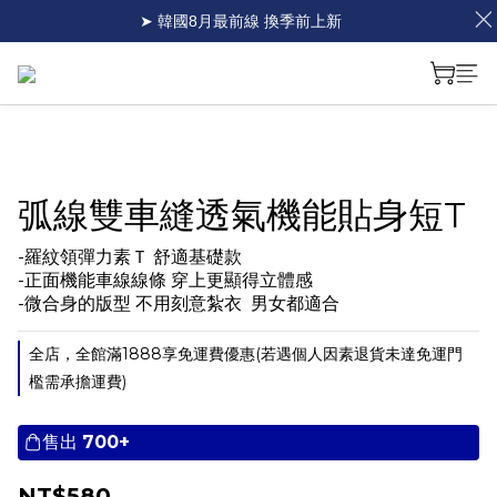
➤ 韓國8月最前線 換季前上新
弧線雙車縫透氣機能貼身短T
-羅紋領彈力素Ｔ 舒適基礎款
-正面機能車線線條 穿上更顯得立體感
-微合身的版型 不用刻意紮衣  男女都適合
全店，全館滿1888享免運費優惠(若遇個人因素退貨未達免運門
檻需承擔運費)
售出
700+
NT$580