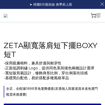
➤ 韓國8月最前線 換季前上新
ZETA顯寬落肩短下擺BOXY
短T
-採用親膚棉料，兼具舒適與耐穿性
-正面低調刺繡 Logo，提供同色系與撞色兩種設計選擇
-寬短版剪裁設計，修飾身形比例，穿出俐落街頭感
-基礎黑白配色，易於搭配多種風格單品
全店，全館滿1888享免運費優惠(若遇個人因素退貨未達免運門
檻需承擔運費)