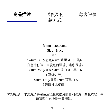
商品描述
送貨及付
顧客評價
款方式
Model: 25520862
Size: Ｓ-XL
MD:
174cm 68kg/肩寬49cm/著黑Ｍ、白黑Ｍ
( 白色牛仔褲、木炭色西裝褲
、迷彩長褲）
174cm 60kg/肩寬47cm/著白Ｍ、黑白Ｍ
(
軍綠短褲
）
168cm 47kg/肩寬37cm/著黑白Ｓ
(
過膝抽繩短褲）
*
衣物初次下水洗滌請將深色及淺色衣物分開個別洗滌，白色衣物一率
建議與白色衣物一同清洗。
100% Cotton