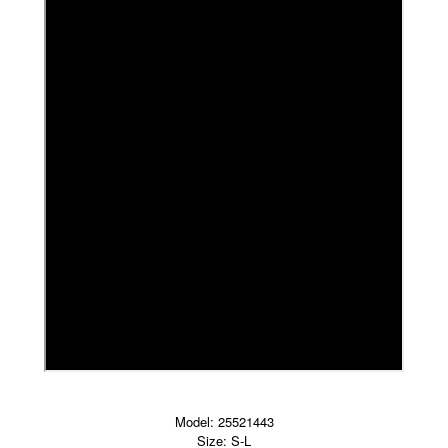
Model: 25521443
Size: S-L