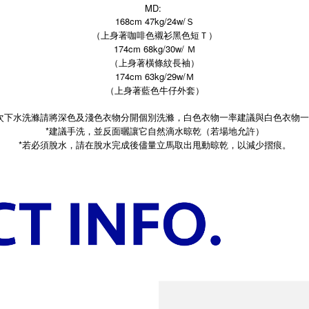
MD:
168cm 47kg/24w/Ｓ
（上身著咖啡色襯衫黑色短Ｔ）
174cm 68kg/30w/ Ｍ
（上身著橫條紋長袖）
174cm 63kg/29w/Ｍ
（上身著藍色牛仔外套）
次下水洗滌請將深色及淺色衣物分開個別洗滌，白色衣物一率建議與白色衣物
*建議手洗，並反面曬讓它自然滴水晾乾（若場地允許）
*
若必須脫水，請在脫水完成後儘量立馬取出甩動晾乾，以減少摺痕。