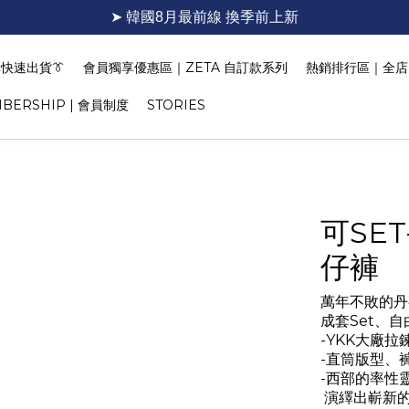
➤ 韓國8月最前線 換季前上新
快速出貨👔
會員獨享優惠區｜ZETA 自訂款系列
熱銷排行區｜全店 T
BERSHIP | 會員制度
STORIES
可SE
仔褲
萬年不敗的丹寧o
成套Set、
-YKK大廠拉
-直筒版型、
-西部的率性
 演繹出嶄新