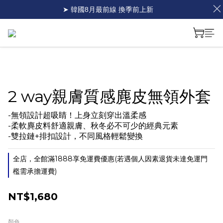
➤ 韓國8月最前線 換季前上新
2 way親膚質感麂皮無領外套
-無領設計超吸睛！上身立刻穿出溫柔感
-柔軟麂皮料舒適親膚、秋冬必不可少的經典元素
-雙拉鏈+排扣設計，不同風格輕鬆變換
全店，全館滿1888享免運費優惠(若遇個人因素退貨未達免運門
檻需承擔運費)
NT$1,680
顏色