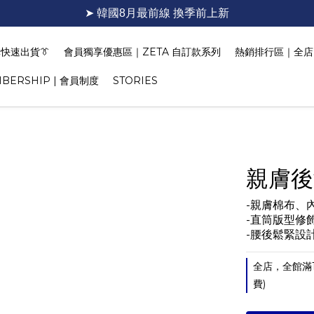
➤ 韓國8月最前線 換季前上新
快速出貨👔
會員獨享優惠區｜ZETA 自訂款系列
熱銷排行區｜全店 T
BERSHIP | 會員制度
STORIES
親膚後
-親膚棉布、
-直筒版型修
-腰後鬆緊設
全店，全館滿
費)