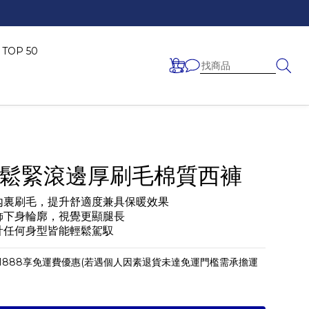
OP 50
鬆緊滾邊厚刷毛棉質西褲
內裏刷毛，提升舒適度兼具保暖效果
飾下身輪廓，視覺更顯腿長
計任何身型皆能輕鬆駕馭
1888享免運費優惠(若遇個人因素退貨未達免運門檻需承擔運