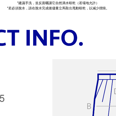
*建議手洗，並反面曬讓它自然滴水晾乾（若場地允許）
*
若必須脫水，請在脫水完成後儘量立馬取出甩動晾乾，以減少摺痕。