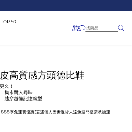
OP 50
皮高質感方頭德比鞋
更久！
，雋永耐人尋味
，越穿越懂記憶腳型
1888享免運費優惠(若遇個人因素退貨未達免運門檻需承擔運