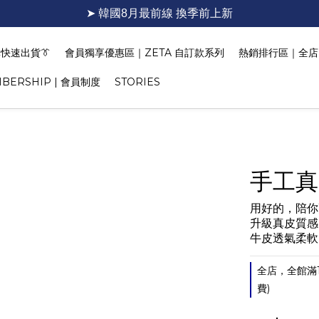
➤ 韓國8月最前線 換季前上新
快速出貨👔
會員獨享優惠區｜ZETA 自訂款系列
熱銷排行區｜全店 T
BERSHIP | 會員制度
STORIES
手工真
用好的，陪你
升級真皮質感
牛皮透氣柔軟
全店，全館滿
費)