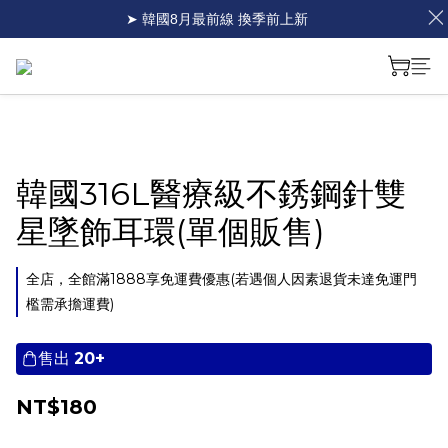
➤ 韓國8月最前線 換季前上新
韓國316L醫療級不銹鋼針雙
星墜飾耳環(單個販售)
全店，全館滿1888享免運費優惠(若遇個人因素退貨未達免運門
檻需承擔運費)
售出
20+
NT$180