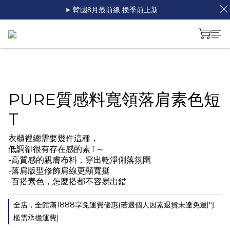
➤ 韓國8月最前線 換季前上新
PURE質感料寬領落肩素色短
T
衣櫃裡總需要幾件這種，
低調卻很有存在感的素T～
-高質感的親膚布料，穿出乾淨俐落氛圍
-落肩版型修飾肩線更顯寬挺
-百搭素色，怎麼搭都不容易出錯
全店，全館滿1888享免運費優惠(若遇個人因素退貨未達免運門
檻需承擔運費)