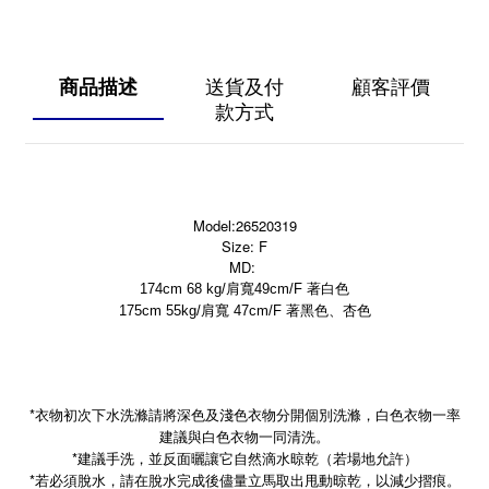
商品描述
送貨及付
顧客評價
款方式
Model:26520319
Size: F
MD:
174cm 68 kg/肩寬49cm/F 著白色
175cm 55kg/肩寬 47cm/F 著黑色、杏色
*衣物初次下水洗滌請將深色及淺色衣物分開個別洗滌，白色衣物一率
建議與白色衣物一同清洗。
*建議手洗，並反面曬讓它自然滴水晾乾（若場地允許）
*
若必須脫水，請在脫水完成後儘量立馬取出甩動晾乾，以減少摺痕。