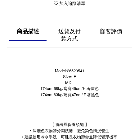
加入追蹤清單
商品描述
送貨及付
顧客評價
款方式
Model:26520541
Size: F
MD:
174cm 68kg/肩寬49cm/F 著灰色
174cm 63kg/肩寬47cm/Ｆ著黑色
【 洗滌與保養須知 】
• 深淺色衣物請分開洗滌，避免染色情況發生
• 建議使用冷水手洗，可延長衣物壽命並降低變形機率