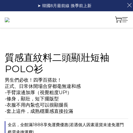
➤ 韓國8月最前線 換季前上新
質感直紋料二頭顯壯短袖
POLO衫
男生們必收！四季百搭款！
正式、日常休閒場合穿都毫無違和感
-手臂滾邊加厚（視覺粗度UP!）
-修身，顯壯，短下擺版型
-衣服不用內紮也可以很顯腿長
-套上這件，成熟穩重感直接拉滿
全店，全館滿1888享免運費優惠(若遇個人因素退貨未達免運門
檻需承擔運費)