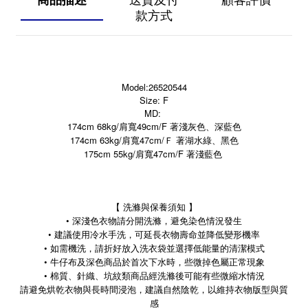
商品描述
送貨及付
顧客評價
款方式
Model:26520544
Size: F
MD:
174cm 68kg/肩寬49cm/F 著淺灰色、深藍色
174cm 63kg/肩寬47cm/Ｆ 著湖水綠、黑色
175cm 55kg/肩寬47cm/F 著淺藍色
【 洗滌與保養須知 】
• 深淺色衣物請分開洗滌，避免染色情況發生
• 建議使用冷水手洗，可延長衣物壽命並降低變形機率
• 如需機洗，請折好放入洗衣袋並選擇低能量的清潔模式
• 牛仔布及深色商品於首次下水時，些微掉色屬正常現象
• 棉質、針織、坑紋類商品經洗滌後可能有些微縮水情況
請避免烘乾衣物與長時間浸泡，建議自然陰乾，以維持衣物版型與質
感