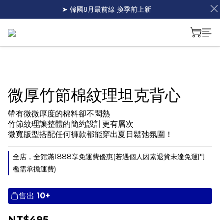
➤ 韓國8月最前線 換季前上新
微厚竹節棉紋理坦克背心
帶有微微厚度的棉料卻不悶熱
竹節紋理讓整體的簡約設計更有層次
微寬版型搭配任何褲款都能穿出夏日鬆弛氛圍！
全店，全館滿1888享免運費優惠(若遇個人因素退貨未達免運門
檻需承擔運費)
售出
10+
NT$495