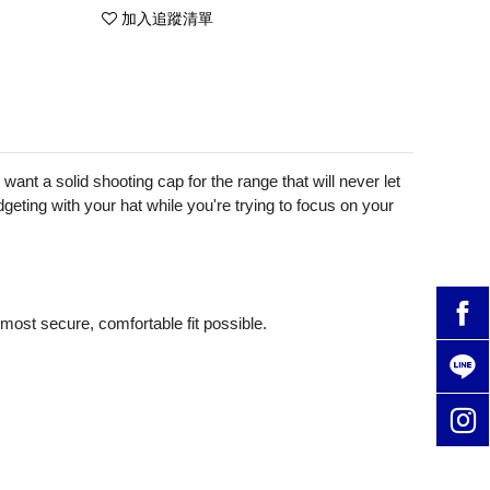
加入追蹤清單
ant a solid shooting cap for the range that will never let
geting with your hat while you're trying to focus on your
most secure, comfortable fit possible.