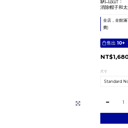
缺口設計：
消除帽子和太
全店，全館滿
費)
售出
10+
NT$1,68
尺寸