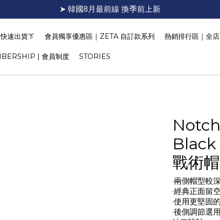
➤ 韓國8月最前線 換季前上新
快速出貨👔
會員獨享優惠區｜ZETA 自訂款系列
熱銷排行區｜全店 T
BERSHIP | 會員制度
STORIES
Notch 
Blac
戰術帽
·兩側帽型較
·經典正面留
·使用更堅固
·後側調節選