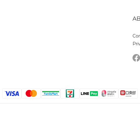
A
Con
Pri