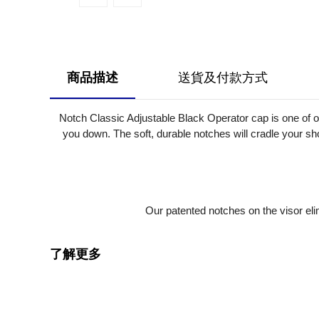
商品描述
送貨及付款方式
Notch Classic Adjustable Black Operator cap is one of our
you down. The soft, durable notches will cradle your sho
Our patented notches on the visor eli
了解更多