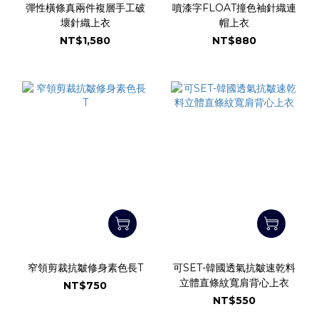
彈性橫條真兩件複層手工破
噴漆字FLOAT撞色袖針織連
壞針織上衣
帽上衣
NT$1,580
NT$880
窄領剪裁抗皺修身素色長T
可SET-韓國透氣抗皺速乾料
立體直條紋寬肩背心上衣
NT$750
NT$550