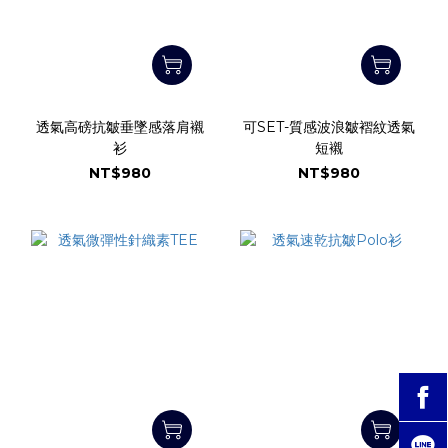
透氣高磅抗皺垂墜感落肩襯
可SET-質感波浪皺褶紋透氣
衫
短襯
NT$980
NT$980