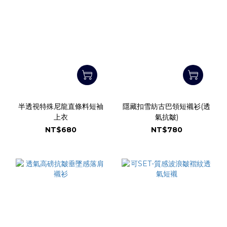
半透視特殊尼龍直條料短袖
隱藏扣雪紡古巴領短襯衫(透
上衣
氣抗皺)
NT$680
NT$780