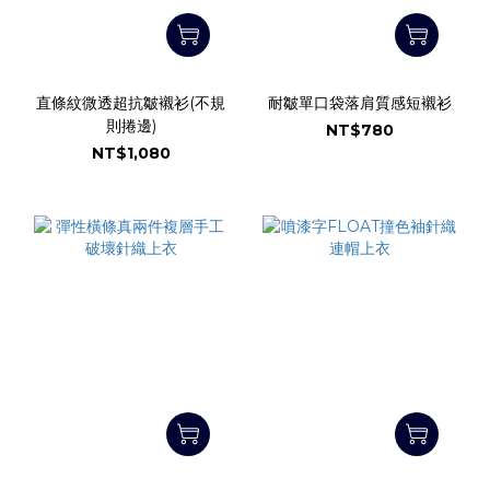
直條紋微透超抗皺襯衫(不規
耐皺單口袋落肩質感短襯衫
則捲邊)
NT$780
NT$1,080